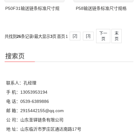
P50F31输送链条标准尺寸规
P58输送链条标准尺寸规格
下一
末
[2]
[3]
共找到
26
条记录/最大显示
3
页
首页
1
页
页
搜索页
联系人：孔经理
手 机：13053953194
电 话：0539-6389886
邮 箱：2915442155@qq.com
公 司：山东圣铎链条有限公司
地 址：山东临沂市罗庄区通达南路17号